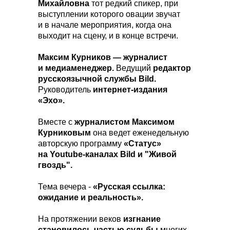
Михайловна
тот редкий спикер, при
выступлении которого овации звучат
и в начале мероприятия, когда она
выходит на сцену, и в конце встречи.
Максим Курников —
журналист
и медиаменеджер.
Ведущий
редактор
русскоязычной службы Bild.
Руководитель
интернет-издания
«Эхо».
Вместе с
журналистом Максимом
Курниковым
она ведет еженедельную
авторскую программу
«Статус»
на Youtube-каналах Bild и "Живой
гвоздь".
Тема вечера -
«Русская ссылка:
ожидание и реальность».
На протяжении веков
изгнание
становилось частью судьбы
многих