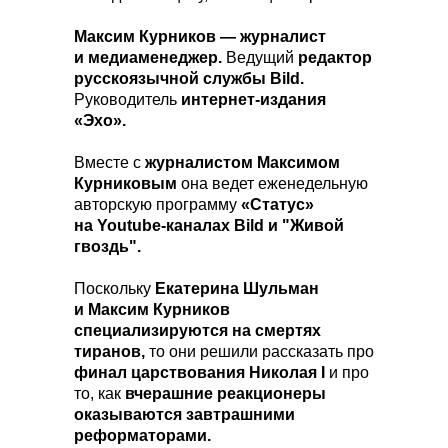
Максим Курников —
журналист
и медиаменеджер.
Ведущий
редактор
русскоязычной службы Bild.
Руководитель
интернет-издания
«Эхо».
Вместе с
журналистом Максимом
Курниковым
она ведет еженедельную
авторскую программу
«Статус»
на Youtube-каналах Bild и "Живой
гвоздь".
Поскольку
Екатерина Шульман
и Максим Курников
специализируются на смертях
тиранов,
то они решили рассказать про
финал царствования Николая I
и про
то, как
вчерашние реакционеры
оказываются завтрашними
реформаторами.