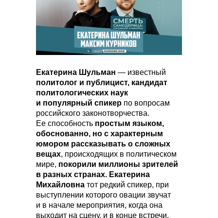
Екатерина Шульман
— известный
политолог и публицист, кандидат
политологических наук
и популярный спикер
по вопросам
российского законотворчества.
Ее способность
простым языком,
обоснованно, но с характерным
юмором рассказывать о сложных
вещах
, происходящих в политическом
мире,
покорили миллионы зрителей
в разных странах. Екатерина
Михайловна
тот редкий спикер, при
выступлении которого овации звучат
и в начале мероприятия, когда она
выходит на сцену, и в конце встречи.