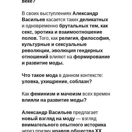
веке?
В своих выступлениях
Александр
Васильев
касается таких
деликатных
и одновременно
брутальных тем, как
секс, эротика и взаимоотношение
полов.
Того, как
религия, философия,
культурные и сексуальные
революции, эволюция гендерных
отношений
влияют на
формирование
и развитие моды.
Что такое мода
в данном контексте:
уловка, ухищрение, соблазн?
Как
феминизм и мачоизм
всех времен
влияли на развитие моды?
Александр Васильев
предлагает
новый взгляд на моду
— взгляд
внимательного опытного историка
через призму
нравов общества ХХ