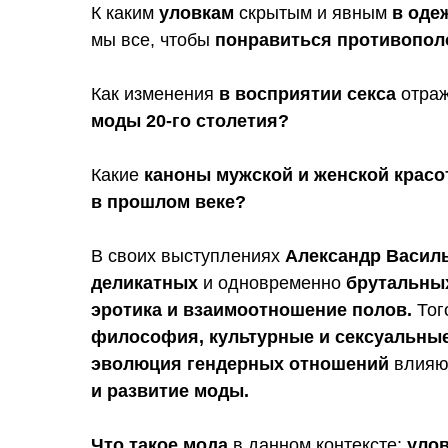
К каким
уловкам
скрытым и явным
в оде
мы все, чтобы
понравиться противопол
Как изменения
в восприятии секса
отраж
моды 20-го столетия?
Какие
каноны мужской и женской крас
в прошлом веке?
В своих выступлениях
Александр Васил
деликатных
и одновременно
брутальных
эротика и взаимоотношение полов.
Тог
философия, культурные и сексуальны
эволюция гендерных отношений
влияю
и развитие моды.
Что такое мода
в данном контексте:
улов