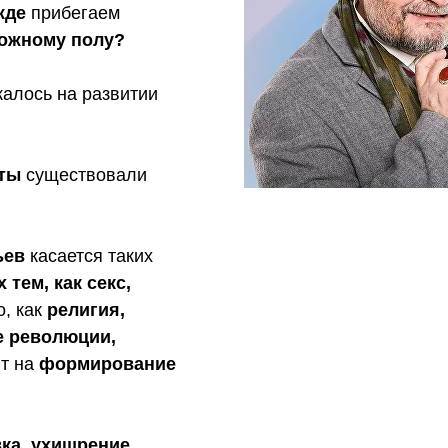
жде
прибегаем
ожному полу?
алось на развитии
оты
существовали
ьев
касается таких
 тем, как секс,
о, как
религия,
е революции,
т на
формирование
ка, ухищрение,