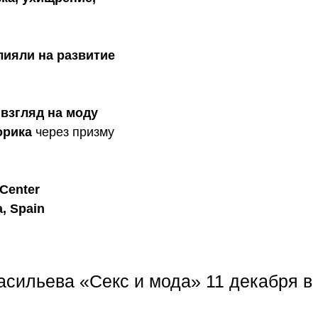
лияли на развитие
взгляд на моду
орика
через призму
 Center
a, Spain
сильева «Секс и мода» 11 декабря в 