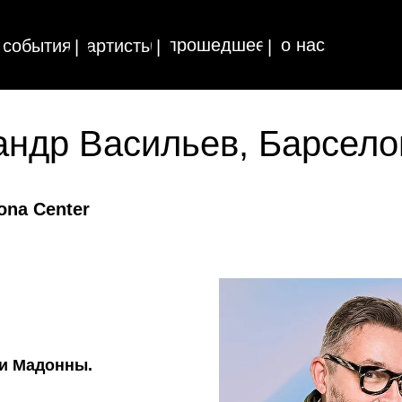
прошедшее
о нас
события
артисты
|
|
|
ндр Васильев, Барсело
ona Center
хи Мадонны.