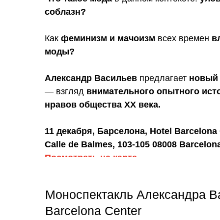
соблазн?
Как
феминизм и мачоизм
всех времен
в
моды?
Александр Васильев
предлагает
новый 
— взгляд
внимательного опытного ист
нравов общества ХХ века.
11 декабря, Барселона, Hotel Barcelona
Calle de Balmes, 103-105 08008 Barcelon
Посмотреть на карте
Начало 19:00
Моноспектакль Александра Ва
Barcelona Center